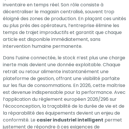
inventaire en temps réel. Son rôle consiste à
votre intérêt et
décentraliser le magasin centralisé, souvent trop
votre
éloigné des zones de production. En plaçant ces unités
comportement
au plus près des opérateurs, l’entreprise élimine les
lorsque vous
temps de trajet improductifs et garantit que chaque
visitez notre
article est disponible immédiatement, sans
site, vous
intervention humaine permanente.
augmentez les
chances de
Dans l’usine connectée, le stock n’est plus une charge
voir du contenu
inerte mais devient une donnée exploitable. Chaque
et des offres
retrait ou retour alimente instantanément une
personnalisés.
plateforme de gestion, offrant une visibilité parfaite
sur les flux de consommations. En 2026, cette maîtrise
est devenue indispensable pour la performance. Avec
l’application du règlement européen 2026/296 sur
l’écoconception, la traçabilité de la durée de vie et de
la réparabilité des équipements devient un enjeu de
conformité. Le
casier industriel intelligent
permet
justement de répondre à ces exigences de