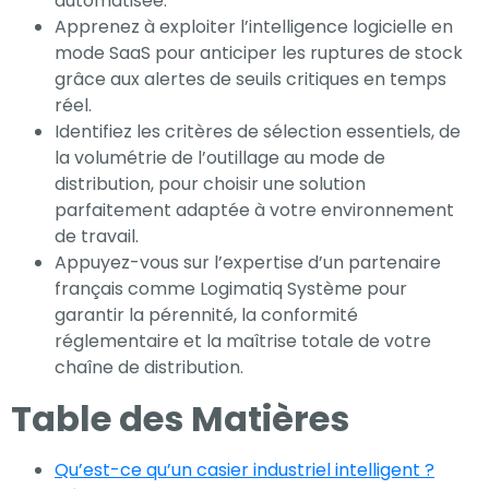
automatisée.
nécessaires au
Apprenez à exploiter l’intelligence logicielle en
fonctionnement
mode SaaS pour anticiper les ruptures de stock
du site Web.
grâce aux alertes de seuils critiques en temps
réel.
Identifiez les critères de sélection essentiels, de
Statistiques
la volumétrie de l’outillage au mode de
distribution, pour choisir une solution
Afin que nous
parfaitement adaptée à votre environnement
puissions
de travail.
améliorer la
Appuyez-vous sur l’expertise d’un partenaire
fonctionnalité
français comme Logimatiq Système pour
et la
garantir la pérennité, la conformité
structure du
réglementaire et la maîtrise totale de votre
site Web, en
chaîne de distribution.
fonction de la
façon dont le
Table des Matières
site Web est
utilisé.
Qu’est-ce qu’un casier industriel intelligent ?