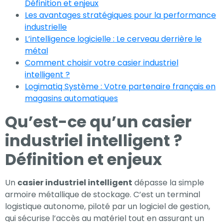
Définition et enjeux
Les avantages stratégiques pour la performance
Expérience
industrielle
Afin que notre
L’intelligence logicielle : Le cerveau derrière le
site Web
métal
fonctionne
Comment choisir votre casier industriel
aussi bien que
intelligent ?
possible lors
Logimatiq Système : Votre partenaire français en
de votre visite.
magasins automatiques
Si vous refusez
Qu’est-ce qu’un casier
ces cookies,
certaines
industriel intelligent ?
fonctionnalités
Définition et enjeux
disparaîtront
du site Web.
Un
casier industriel intelligent
dépasse la simple
armoire métallique de stockage. C’est un terminal
logistique autonome, piloté par un logiciel de gestion,
Marketing
qui sécurise l’accès au matériel tout en assurant un
En partageant