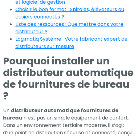
et logiciel de gestion
Choisir le bon format : Spirales, élévateurs ou
Expérience
casiers connectés ?
Afin que notre
Liste des ressources : Que mettre dans votre
site Web
distributeur ?
fonctionne
Logimatiq Système : Votre fabricant expert de
aussi bien que
distributeurs sur mesure
possible lors
Pourquoi installer un
de votre visite.
Si vous refusez
distributeur automatique
ces cookies,
de fournitures de bureau
certaines
fonctionnalités
?
disparaîtront
du site Web.
Un
distributeur automatique fournitures de
bureau
n’est pas un simple équipement de confort.
Dans un environnement tertiaire moderne, il s’agit
Marketing
d’un point de distribution sécurisé et connecté, conçu
En partageant