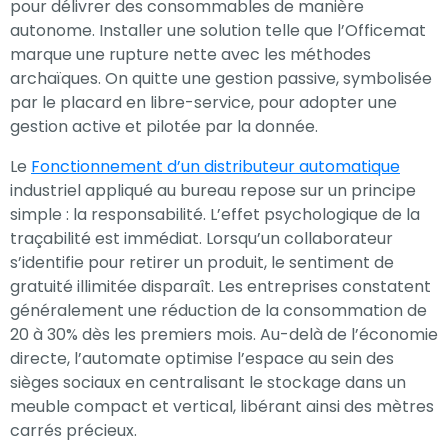
pour délivrer des consommables de manière
votre intérêt et
autonome. Installer une solution telle que l’Officemat
votre
marque une rupture nette avec les méthodes
comportement
archaïques. On quitte une gestion passive, symbolisée
lorsque vous
par le placard en libre-service, pour adopter une
visitez notre
gestion active et pilotée par la donnée.
site, vous
Le
Fonctionnement d’un distributeur automatique
augmentez les
industriel appliqué au bureau repose sur un principe
chances de
simple : la responsabilité. L’effet psychologique de la
voir du contenu
traçabilité est immédiat. Lorsqu’un collaborateur
et des offres
s’identifie pour retirer un produit, le sentiment de
personnalisés.
gratuité illimitée disparaît. Les entreprises constatent
généralement une réduction de la consommation de
20 à 30% dès les premiers mois. Au-delà de l’économie
directe, l’automate optimise l’espace au sein des
sièges sociaux en centralisant le stockage dans un
meuble compact et vertical, libérant ainsi des mètres
carrés précieux.