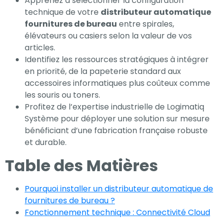
Apprenez à sélectionner la configuration
nécessaires au
technique de votre
distributeur automatique
fonctionnement
fournitures de bureau
entre spirales,
du site Web.
élévateurs ou casiers selon la valeur de vos
articles.
Identifiez les ressources stratégiques à intégrer
Statistiques
en priorité, de la papeterie standard aux
accessoires informatiques plus coûteux comme
Afin que nous
les souris ou toners.
puissions
Profitez de l’expertise industrielle de Logimatiq
améliorer la
Système pour déployer une solution sur mesure
fonctionnalité
bénéficiant d’une fabrication française robuste
et la
et durable.
structure du
site Web, en
Table des Matières
fonction de la
façon dont le
Pourquoi installer un distributeur automatique de
site Web est
fournitures de bureau ?
utilisé.
Fonctionnement technique : Connectivité Cloud