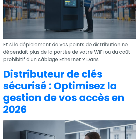
Expérience
Afin que notre
site Web
fonctionne
Et si le déploiement de vos points de distribution ne
aussi bien que
dépendait plus de la portée de votre WiFi ou du coût
possible lors
prohibitif d’un câblage Ethernet ? Dans…
de votre visite.
Si vous refusez
Distributeur de clés
ces cookies,
sécurisé : Optimisez la
certaines
fonctionnalités
gestion de vos accès en
disparaîtront
2026
du site Web.
Marketing
En partageant