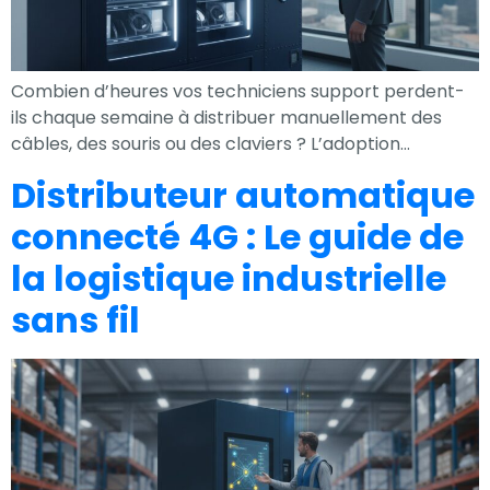
nécessaires au
fonctionnement
du site Web.
Combien d’heures vos techniciens support perdent-
ils chaque semaine à distribuer manuellement des
câbles, des souris ou des claviers ? L’adoption…
Statistiques
Distributeur automatique
Afin que nous
puissions
connecté 4G : Le guide de
améliorer la
la logistique industrielle
fonctionnalité
et la
sans fil
structure du
site Web, en
fonction de la
façon dont le
site Web est
utilisé.