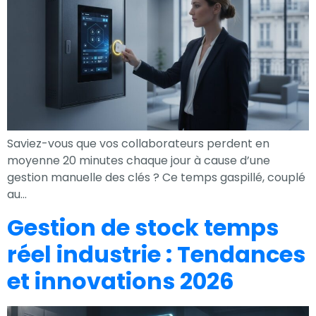
votre intérêt et
votre
comportement
lorsque vous
visitez notre
site, vous
augmentez les
chances de
Saviez-vous que vos collaborateurs perdent en
voir du contenu
moyenne 20 minutes chaque jour à cause d’une
et des offres
gestion manuelle des clés ? Ce temps gaspillé, couplé
personnalisés.
au…
Gestion de stock temps
réel industrie : Tendances
et innovations 2026