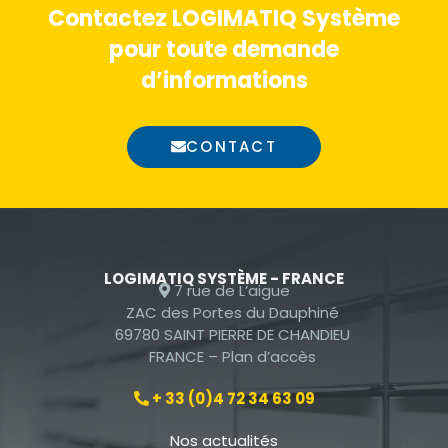
Contactez LOGIMATIQ Système
pour toute demande
d’informations
CONTACT
LOGIMATIQ SYSTÈME - FRANCE
7 rue de L’aigue
ZAC des Portes du Dauphiné
69780 SAINT PIERRE DE CHANDIEU
FRANCE –
Plan d’accès
+ 33 (0)4 72 34 63 09
Nos actualités