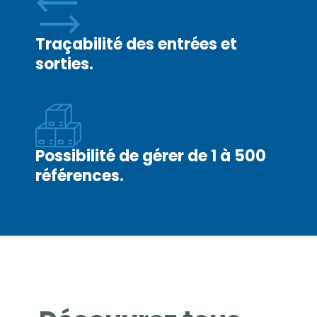
votre intérêt et
votre
Traçabilité des entrées et
comportement
sorties.
lorsque vous
visitez notre
site, vous
augmentez les
chances de
Possibilité de gérer de 1 à 500
voir du contenu
références.
et des offres
personnalisés.