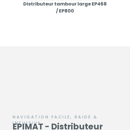
Distributeur tambour large EP468
Dist
/ EP800
NAVIGATION FACILE, RAIDE &
INTUITIVE
EPIMAT - Distributeur