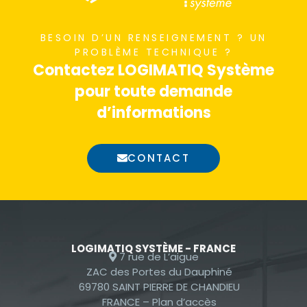
nécessaires au
fonctionnement
BESOIN D’UN RENSEIGNEMENT ? UN
du site Web.
PROBLÈME TECHNIQUE ?
Contactez LOGIMATIQ Système
pour toute demande
Statistiques
d’informations
Afin que nous
puissions
améliorer la
CONTACT
fonctionnalité
et la
structure du
site Web, en
fonction de la
LOGIMATIQ SYSTÈME - FRANCE
façon dont le
7 rue de L’aigue
site Web est
ZAC des Portes du Dauphiné
69780 SAINT PIERRE DE CHANDIEU
utilisé.
FRANCE –
Plan d’accès