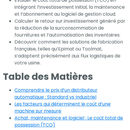
Évaluer le coût total de possession (TCO) en
nécessaires au
intégrant l’investissement initial, la maintenance
fonctionnement
et l’abonnement au logiciel de gestion cloud.
du site Web.
Calculer le retour sur investissement généré par
la réduction de la surconsommation de
fournitures et l’automatisation des inventaires.
Statistiques
Découvrir comment les solutions de fabrication
française, telles qu’Epimat ou Toolmat,
Afin que nous
s’adaptent précisément aux flux logistiques de
puissions
votre usine.
améliorer la
fonctionnalité
Table des Matières
et la
structure du
Comprendre le prix d’un distributeur
site Web, en
automatique : Standard vs Industriel
fonction de la
Les facteurs qui déterminent le coût d’une
façon dont le
machine sur mesure
site Web est
Achat, maintenance et logiciel : Le coût total de
utilisé.
possession (TCO)