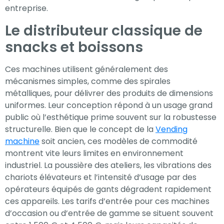
entreprise.
votre intérêt et
votre
Le distributeur classique de
comportement
snacks et boissons
lorsque vous
visitez notre
Ces machines utilisent généralement des
site, vous
mécanismes simples, comme des spirales
augmentez les
métalliques, pour délivrer des produits de dimensions
chances de
uniformes. Leur conception répond à un usage grand
voir du contenu
public où l’esthétique prime souvent sur la robustesse
et des offres
structurelle. Bien que le concept de la
Vending
personnalisés.
machine
soit ancien, ces modèles de commodité
montrent vite leurs limites en environnement
industriel. La poussière des ateliers, les vibrations des
chariots élévateurs et l’intensité d’usage par des
opérateurs équipés de gants dégradent rapidement
ces appareils. Les tarifs d’entrée pour ces machines
d’occasion ou d’entrée de gamme se situent souvent