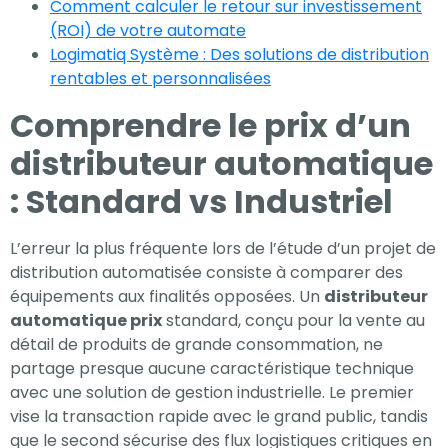
Comment calculer le retour sur investissement
(ROI) de votre automate
Expérience
Logimatiq Système : Des solutions de distribution
Afin que notre
rentables et personnalisées
site Web
Comprendre le prix d’un
fonctionne
aussi bien que
distributeur automatique
possible lors
: Standard vs Industriel
de votre visite.
Si vous refusez
ces cookies,
L’erreur la plus fréquente lors de l’étude d’un projet de
certaines
distribution automatisée consiste à comparer des
fonctionnalités
équipements aux finalités opposées. Un
distributeur
automatique prix
disparaîtront
standard, conçu pour la vente au
détail de produits de grande consommation, ne
du site Web.
partage presque aucune caractéristique technique
avec une solution de gestion industrielle. Le premier
vise la transaction rapide avec le grand public, tandis
Marketing
que le second sécurise des flux logistiques critiques en
En partageant