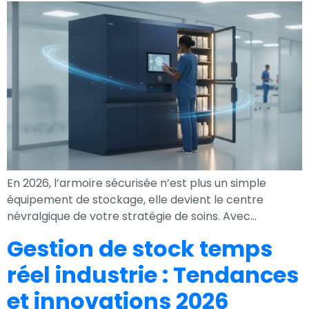
votre intérêt et
votre
comportement
lorsque vous
visitez notre
site, vous
augmentez les
chances de
voir du contenu
et des offres
En 2026, l’armoire sécurisée n’est plus un simple
personnalisés.
équipement de stockage, elle devient le centre
névralgique de votre stratégie de soins. Avec…
Gestion de stock temps
réel industrie : Tendances
et innovations 2026