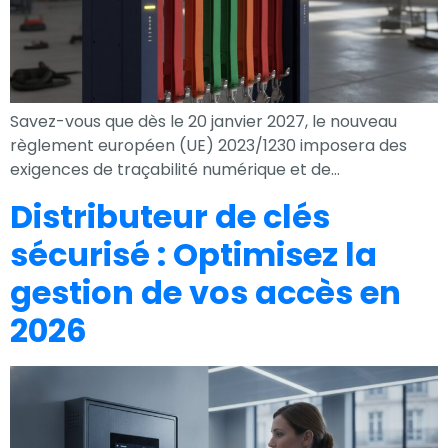
nécessaires au
fonctionnement
du site Web.
Savez-vous que dès le 20 janvier 2027, le nouveau
Statistiques
règlement européen (UE) 2023/1230 imposera des
Afin que nous
exigences de traçabilité numérique et de…
puissions
Distributeur de clés
améliorer la
sécurisé : Optimisez la
fonctionnalité
et la
gestion de vos accès en
structure du
site Web, en
2026
fonction de la
façon dont le
site Web est
utilisé.