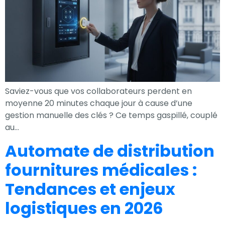
Expérience
Afin que notre
site Web
fonctionne
aussi bien que
possible lors
Saviez-vous que vos collaborateurs perdent en
de votre visite.
moyenne 20 minutes chaque jour à cause d’une
Si vous refusez
gestion manuelle des clés ? Ce temps gaspillé, couplé
ces cookies,
au…
certaines
Automate de distribution
fonctionnalités
disparaîtront
fournitures médicales :
du site Web.
Tendances et enjeux
logistiques en 2026
Marketing
En partageant