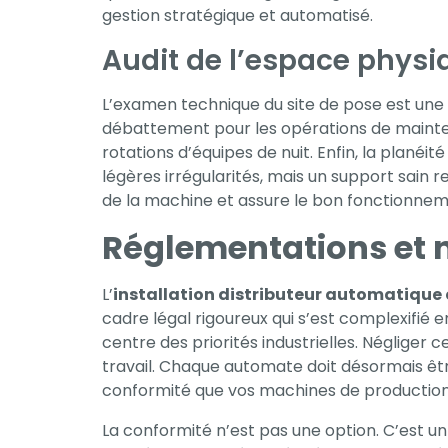
gestion stratégique et automatisé.
Expérience
Audit de l’espace physi
Afin que notre
site Web
L’examen technique du site de pose est une 
fonctionne
débattement pour les opérations de maintena
aussi bien que
rotations d’équipes de nuit. Enfin, la planéi
possible lors
légères irrégularités, mais un support sain r
de votre visite.
de la machine et assure le bon fonctionnem
Si vous refusez
Réglementations et n
ces cookies,
certaines
L’
installation distributeur automatique 
fonctionnalités
cadre légal rigoureux qui s’est complexifié e
disparaîtront
centre des priorités industrielles. Négliger
du site Web.
travail. Chaque automate doit désormais ê
conformité que vos machines de production 
Marketing
La conformité n’est pas une option. C’est un
En partageant