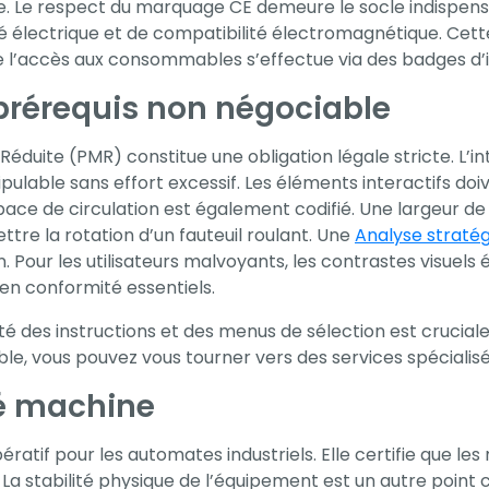
. Le respect du marquage CE demeure le socle indispensab
 électrique et de compatibilité électromagnétique. Cett
e l’accès aux consommables s’effectue via des badges d’i
 prérequis non négociable
té Réduite (PMR) constitue une obligation légale stricte.
pulable sans effort excessif. Les éléments interactifs do
pace de circulation est également codifié. Une largeur d
re la rotation d’un fauteuil roulant. Une
Analyse stratégi
Pour les utilisateurs malvoyants, les contrastes visuels él
en conformité essentiels.
té des instructions et des menus de sélection est cruciale 
able, vous pouvez vous tourner vers des services spécial
té machine
pératif pour les automates industriels. Elle certifie que l
 stabilité physique de l’équipement est un autre point c