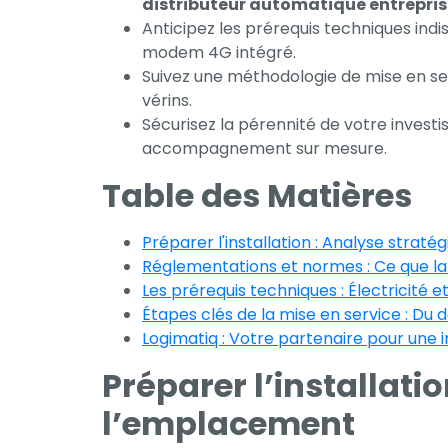
distributeur automatique entrepris
Anticipez les prérequis techniques indi
modem 4G intégré.
Suivez une méthodologie de mise en servi
vérins.
Sécurisez la pérennité de votre inves
accompagnement sur mesure.
Table des Matières
Préparer l'installation : Analyse strat
Réglementations et normes : Ce que la
Les prérequis techniques : Électricité e
Étapes clés de la mise en service : Du
Logimatiq : Votre partenaire pour une 
Nécessaire
Ces cookies ne
Préparer l’installati
sont pas
l’emplacement
facultatifs. Ils
sont