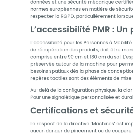
données et une sécurité mécanique certifiée
votre intérêt et
normes européennes en matière de sécurité
votre
respecter la RGPD, particulièrement lorsqu
comportement
L’accessibilité PMR : Un
lorsque vous
visitez notre
L’accessibilité pour les Personnes à Mobili
site, vous
de récupération des produits, doit être mani
augmentez les
comprise entre 90 cm et 130 cm du sol. L’es
chances de
préservée autour de la machine pour permett
voir du contenu
besoins spatiaux dès la phase de conception. 
et des offres
repères tactiles sont des éléments de mise 
personnalisés.
Au-delà de la configuration physique, la clar
Pour une signalétique personnalisée et dur
Certifications et sécuri
Le respect de la directive ‘Machines’ est im
aucun danger de pincement ou de coupure. La