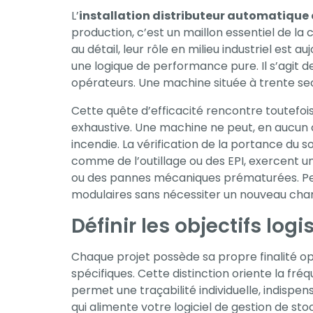
nécessaires au
L’
installation distributeur automatique 
fonctionnement
production, c’est un maillon essentiel de la c
du site Web.
au détail, leur rôle en milieu industriel est 
une logique de performance pure. Il s’agit 
opérateurs. Une machine située à trente seco
Statistiques
Cette quête d’efficacité rencontre toutefois 
Afin que nous
exhaustive. Une machine ne peut, en aucun c
puissions
incendie. La vérification de la portance du 
améliorer la
comme de l’outillage ou des EPI, exercent un
fonctionnalité
ou des pannes mécaniques prématurées. Pens
et la
modulaires sans nécessiter un nouveau chan
structure du
Définir les objectifs log
site Web, en
fonction de la
Chaque projet possède sa propre finalité opér
façon dont le
spécifiques. Cette distinction oriente la f
site Web est
permet une traçabilité individuelle, indispe
utilisé.
qui alimente votre logiciel de gestion de st