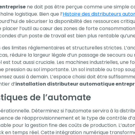
entreprise
ne doit pas être perçue comme une simple c
haîne logistique. Bien que l’
Histoire des distributeurs aut
aujourd’hui de sécuriser la disponibilité des ressources cri
de placer l’outil au cœur des zones de forte consommatio
ndes d’un poste de travail est bien plus rentable qu’une u
des limites réglementaires et structurelles strictes. L’ana
as, réduire la largeur légale d’un passage de secours ou
sol est tout aussi cruciale. Les machines industrielles, un
e pression au sol importante. Un sol instable ou trop sou
ez aussi à demain. L’espace choisi doit être suffisammen
tier d’
installation distributeur automatique entrepr
istiques de l’automate
ationnelle. Déterminez si l’automate servira à la distribut
réquence de réapprovisionnement et le type de contrôle d
nsable pour la gestion fine des coûts de production. L’au
ock en temps réel. Cette intégration numérique transforme