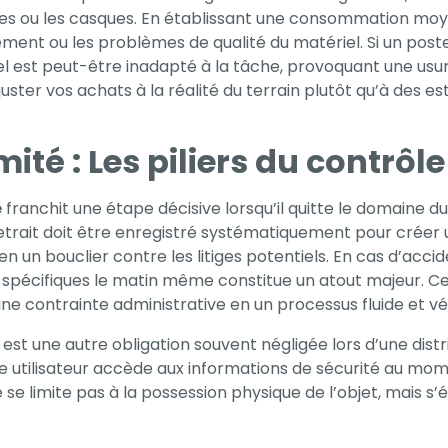
ou les casques. En établissant une consommation moyenn
nt ou les problèmes de qualité du matériel. Si un poste
el est peut-être inadapté à la tâche, provoquant une us
uster vos achats à la réalité du terrain plutôt qu’à des 
ité : Les piliers du contrôle
e
franchit une étape décisive lorsqu’il quitte le domaine du
retrait doit être enregistré systématiquement pour créer 
un bouclier contre les litiges potentiels. En cas d’accid
s spécifiques le matin même constitue un atout majeur. C
e contrainte administrative en un processus fluide et vér
é est une autre obligation souvent négligée lors d’une di
utilisateur accède aux informations de sécurité au mome
e limite pas à la possession physique de l’objet, mais s’