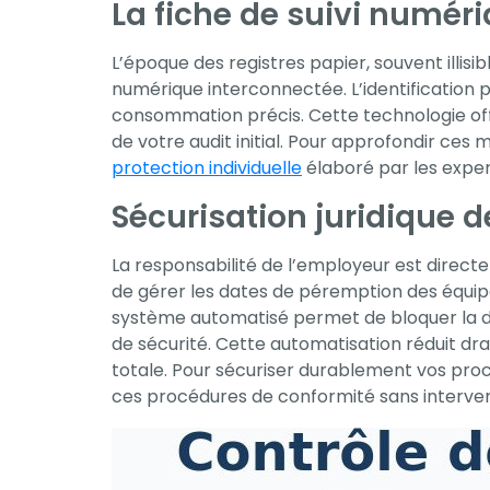
La fiche de suivi numér
votre intérêt et
votre
L’époque des registres papier, souvent illisi
comportement
numérique interconnectée. L’identification
lorsque vous
consommation précis. Cette technologie offre
visitez notre
de votre audit initial. Pour approfondir ce
site, vous
protection individuelle
élaboré par les expe
augmentez les
Sécurisation juridique 
chances de
voir du contenu
La responsabilité de l’employeur est directe
et des offres
de gérer les dates de péremption des équipe
personnalisés.
système automatisé permet de bloquer la di
de sécurité. Cette automatisation réduit d
totale. Pour sécuriser durablement vos proc
ces procédures de conformité sans interve