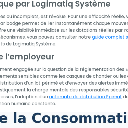
ique par Logimatiq Système
bles ou incomplets, est révolue. Pour une efficacité réelle
 par badge permet de lier instantanément chaque mouvem
 une visibilité immédiate sur les dotations réelles par ra
s mécanismes, vous pouvez consulter notre
guide complet s
rts de Logimatiq Système.
de l’employeur
ment engagée sur la question de la réglementation des EPI.
ments sensibles comme les casques de chantier ou les ca
stribution d’un lot périmé et d’envoyer des alertes imm
rastiquement la charge mentale des responsables sécurit
essus, l’adoption d’un
automate de distribution Epimat
de
ntion humaine constante.