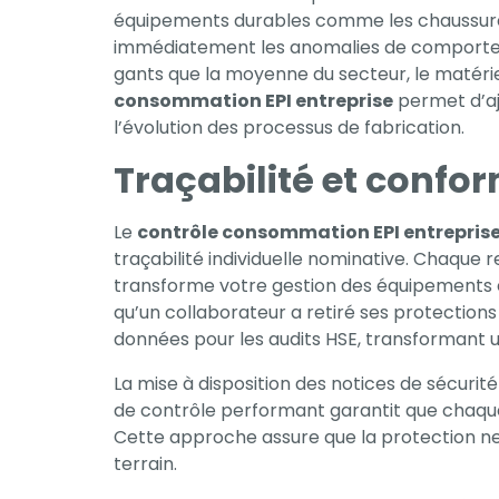
équipements durables comme les chaussures 
immédiatement les anomalies de comporteme
Expérience
gants que la moyenne du secteur, le matéri
Afin que notre
consommation EPI entreprise
permet d’aj
site Web
l’évolution des processus de fabrication.
fonctionne
aussi bien que
Traçabilité et conform
possible lors
de votre visite.
Le
contrôle consommation EPI entrepris
Si vous refusez
traçabilité individuelle nominative. Chaque 
ces cookies,
transforme votre gestion des équipements en 
certaines
qu’un collaborateur a retiré ses protection
fonctionnalités
données pour les audits HSE, transformant un
disparaîtront
La mise à disposition des notices de sécurit
du site Web.
de contrôle performant garantit que chaque 
Cette approche assure que la protection ne s
terrain.
Marketing
En partageant