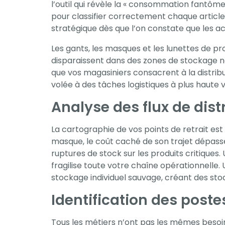
l’outil qui révèle la « consommation fantôme »
nécessaires au
pour classifier correctement chaque article 
fonctionnement
stratégique dès que l’on constate que les a
du site Web.
Les gants, les masques et les lunettes de p
disparaissent dans des zones de stockage non
Statistiques
que vos magasiniers consacrent à la distrib
volée à des tâches logistiques à plus haute v
Afin que nous
puissions
Analyse des flux de dist
améliorer la
fonctionnalité
La cartographie de vos points de retrait est
et la
masque, le coût caché de son trajet dépas
structure du
ruptures de stock sur les produits critiques
site Web, en
fragilise toute votre chaîne opérationnelle
fonction de la
stockage individuel sauvage, créant des stoc
façon dont le
Identification des pos
site Web est
utilisé.
Tous les métiers n’ont pas les mêmes besoins