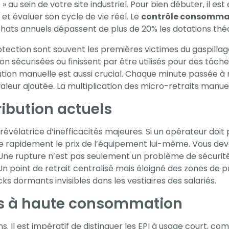
 au sein de votre site industriel. Pour bien débuter, il est
et évaluer son cycle de vie réel. Le
contrôle consommat
chats annuels dépassent de plus de 20% les dotations thé
rotection sont souvent les premières victimes du gaspilla
 sécurisées ou finissent par être utilisés pour des tâche
ution manuelle est aussi crucial. Chaque minute passée à
aleur ajoutée. La multiplication des micro-retraits manuels
ribution actuels
 révélatrice d’inefficacités majeures. Si un opérateur do
se rapidement le prix de l’équipement lui-même. Vous de
. Une rupture n’est pas seulement un problème de sécurité
. Un point de retrait centralisé mais éloigné des zones d
ks dormants invisibles dans les vestiaires des salariés.
tes à haute consommation
. Il est impératif de distinguer les EPI à usage court, co