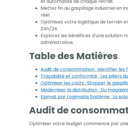
et automatisé de chaque retrait.
Mettez fin au gaspillage industriel en i
réel.
Optimisez votre logistique de terrain 
24h/24.
Explorez les bénéfices d’une solution 
administrative.
Table des Matières
Audit de consommation : Identifier les 
Traçabilité et conformité : Les piliers d
Optimiser les coûts : Stopper le gaspill
Moderniser la distribution : Du magasin
Epimat par Logimatiq Système : La solu
Nécessaire
Ces cookies ne
Audit de consommation
sont pas
facultatifs. Ils
Optimiser votre budget commence par une con
sont