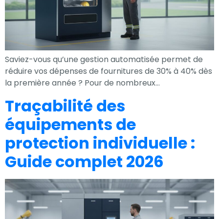
nécessaires au
fonctionnement
du site Web.
Saviez-vous qu’une gestion automatisée permet de
Statistiques
réduire vos dépenses de fournitures de 30% à 40% dès
Afin que nous
la première année ? Pour de nombreux…
puissions
Traçabilité des
améliorer la
équipements de
fonctionnalité
et la
protection individuelle :
structure du
site Web, en
Guide complet 2026
fonction de la
façon dont le
site Web est
utilisé.