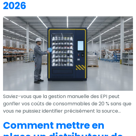
2026
votre intérêt et
votre
comportement
lorsque vous
visitez notre
site, vous
augmentez les
chances de
voir du contenu
et des offres
personnalisés.
Saviez-vous que la gestion manuelle des EPI peut
gonfler vos coûts de consommables de 20 % sans que
vous ne puissiez identifier précisément la source…
Comment mettre en