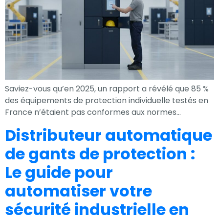
Expérience
Afin que notre
site Web
fonctionne
aussi bien que
possible lors
Saviez-vous qu’en 2025, un rapport a révélé que 85 %
de votre visite.
des équipements de protection individuelle testés en
Si vous refusez
France n’étaient pas conformes aux normes…
ces cookies,
Distributeur automatique
certaines
fonctionnalités
de gants de protection :
disparaîtront
Le guide pour
du site Web.
automatiser votre
sécurité industrielle en
Marketing
En partageant