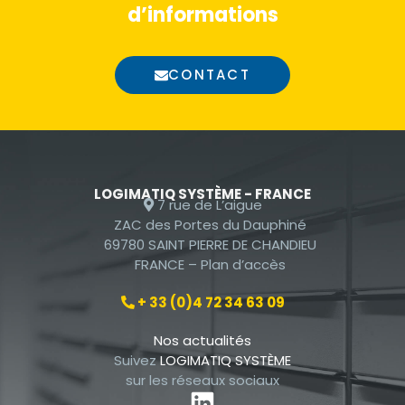
d’informations
CONTACT
LOGIMATIQ SYSTÈME - FRANCE
7 rue de L’aigue
ZAC des Portes du Dauphiné
69780 SAINT PIERRE DE CHANDIEU
FRANCE –
Plan d’accès
+ 33 (0)4 72 34 63 09
Nos actualités
Suivez
LOGIMATIQ SYSTÈME
sur les réseaux sociaux