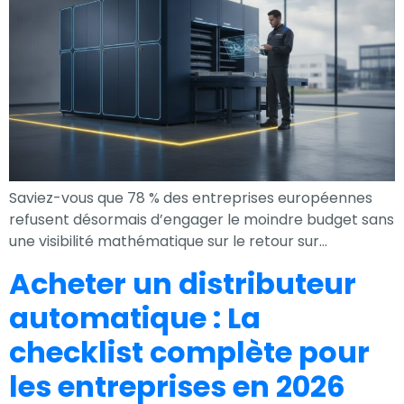
Expérience
Afin que notre
site Web
fonctionne
aussi bien que
possible lors
de votre visite.
Saviez-vous que 78 % des entreprises européennes
Si vous refusez
refusent désormais d’engager le moindre budget sans
ces cookies,
une visibilité mathématique sur le retour sur…
certaines
fonctionnalités
Acheter un distributeur
disparaîtront
automatique : La
du site Web.
checklist complète pour
les entreprises en 2026
Marketing
En partageant