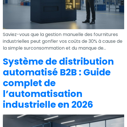
nécessaires au
fonctionnement
du site Web.
Saviez-vous que la gestion manuelle des fournitures
Statistiques
industrielles peut gonfler vos coûts de 30% à cause de
Afin que nous
la simple surconsommation et du manque de…
puissions
Système de distribution
améliorer la
automatisé B2B : Guide
fonctionnalité
et la
complet de
structure du
site Web, en
l’automatisation
fonction de la
industrielle en 2026
façon dont le
site Web est
utilisé.