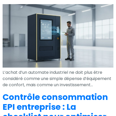
votre intérêt et
votre
comportement
lorsque vous
visitez notre
site, vous
augmentez les
chances de
voir du contenu
et des offres
personnalisés.
L’achat d’un automate industriel ne doit plus être
considéré comme une simple dépense d’équipement
de confort, mais comme un investissement…
Contrôle consommation
EPI entreprise : La