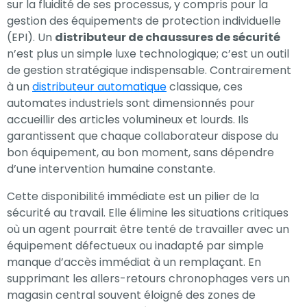
sur la fluidité de ses processus, y compris pour la
votre intérêt et
gestion des équipements de protection individuelle
votre
(EPI). Un
distributeur de chaussures de sécurité
comportement
n’est plus un simple luxe technologique; c’est un outil
lorsque vous
de gestion stratégique indispensable. Contrairement
visitez notre
à un
distributeur automatique
classique, ces
site, vous
automates industriels sont dimensionnés pour
augmentez les
accueillir des articles volumineux et lourds. Ils
chances de
garantissent que chaque collaborateur dispose du
voir du contenu
bon équipement, au bon moment, sans dépendre
d’une intervention humaine constante.
et des offres
personnalisés.
Cette disponibilité immédiate est un pilier de la
sécurité au travail. Elle élimine les situations critiques
où un agent pourrait être tenté de travailler avec un
équipement défectueux ou inadapté par simple
manque d’accès immédiat à un remplaçant. En
supprimant les allers-retours chronophages vers un
magasin central souvent éloigné des zones de