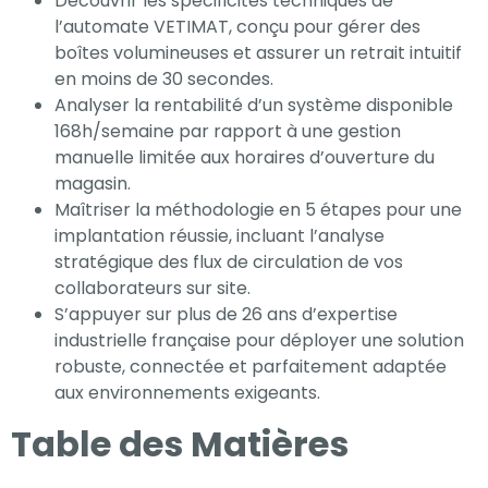
Découvrir les spécificités techniques de
nécessaires au
l’automate VETIMAT, conçu pour gérer des
fonctionnement
boîtes volumineuses et assurer un retrait intuitif
du site Web.
en moins de 30 secondes.
Analyser la rentabilité d’un système disponible
168h/semaine par rapport à une gestion
Statistiques
manuelle limitée aux horaires d’ouverture du
magasin.
Afin que nous
Maîtriser la méthodologie en 5 étapes pour une
puissions
implantation réussie, incluant l’analyse
améliorer la
stratégique des flux de circulation de vos
fonctionnalité
collaborateurs sur site.
et la
S’appuyer sur plus de 26 ans d’expertise
structure du
industrielle française pour déployer une solution
site Web, en
robuste, connectée et parfaitement adaptée
fonction de la
aux environnements exigeants.
façon dont le
site Web est
Table des Matières
utilisé.