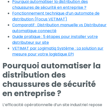
Pourquoi automatiser la distribution des
chaussures de sécurité en entreprise ?
Expérience
Fonctionnement technique d’un automate de
Afin que notre
distribution (Focus VETIMAT)
site Web
Comparatif : Distribution manuelle vs Distributeur
fonctionne
automatique connecté
aussi bien que
Guide pratique : 5 étapes pour installer votre
possible lors
distributeur sur site
de votre visite.
VETIMAT par Logimatiq Système : La solution sur
Si vous refusez
mesure pour votre logistique EPI
ces cookies,
Pourquoi automatiser la
certaines
fonctionnalités
distribution des
disparaîtront
chaussures de sécurité
du site Web.
en entreprise ?
Marketing
L’efficacité opérationnelle d’un site industriel repose
En partageant