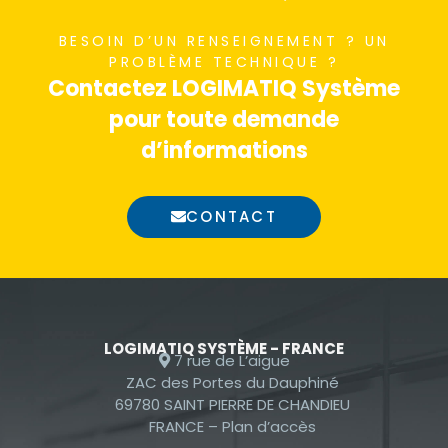
nécessaires au
BESOIN D’UN RENSEIGNEMENT ? UN
fonctionnement
PROBLÈME TECHNIQUE ?
du site Web.
Contactez LOGIMATIQ Système
pour toute demande
Statistiques
d’informations
Afin que nous
puissions
CONTACT
améliorer la
fonctionnalité
et la
structure du
site Web, en
fonction de la
LOGIMATIQ SYSTÈME - FRANCE
7 rue de L’aigue
façon dont le
ZAC des Portes du Dauphiné
site Web est
69780 SAINT PIERRE DE CHANDIEU
utilisé.
FRANCE –
Plan d’accès