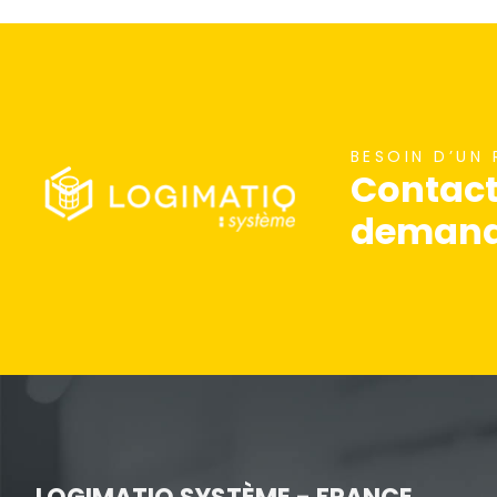
nécessaires au
fonctionnement
du site Web.
Statistiques
BESOIN D’UN
Contact
Afin que nous
puissions
demande
améliorer la
fonctionnalité
et la
structure du
site Web, en
fonction de la
façon dont le
site Web est
utilisé.