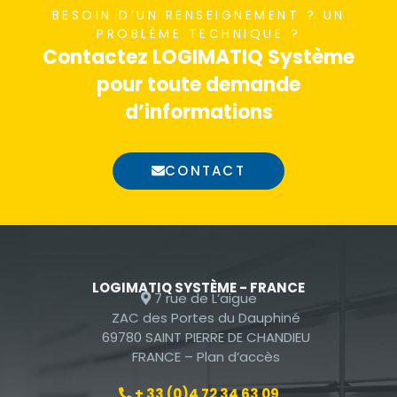
BESOIN D’UN RENSEIGNEMENT ? UN
nécessaires au
PROBLÈME TECHNIQUE ?
fonctionnement
Contactez LOGIMATIQ Système
du site Web.
pour toute demande
d’informations
Statistiques
Afin que nous
CONTACT
puissions
améliorer la
fonctionnalité
et la
structure du
site Web, en
LOGIMATIQ SYSTÈME - FRANCE
7 rue de L’aigue
fonction de la
ZAC des Portes du Dauphiné
façon dont le
69780 SAINT PIERRE DE CHANDIEU
site Web est
FRANCE –
Plan d’accès
utilisé.
+ 33 (0)4 72 34 63 09