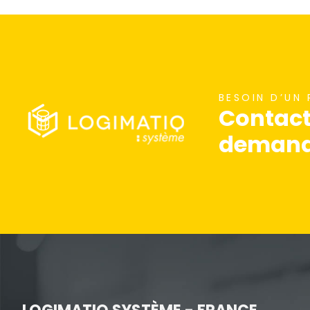
nécessaires au
fonctionnement
du site Web.
Statistiques
BESOIN D’UN
Contact
Afin que nous
puissions
demande
améliorer la
fonctionnalité
et la
structure du
site Web, en
fonction de la
façon dont le
site Web est
utilisé.