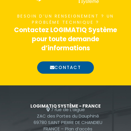
nécessaires au
fonctionnement
BESOIN D’UN RENSEIGNEMENT ? UN
du site Web.
PROBLÈME TECHNIQUE ?
Contactez LOGIMATIQ Système
pour toute demande
Statistiques
d’informations
Afin que nous
puissions
améliorer la
CONTACT
fonctionnalité
et la
structure du
site Web, en
fonction de la
LOGIMATIQ SYSTÈME - FRANCE
façon dont le
7 rue de L’aigue
site Web est
ZAC des Portes du Dauphiné
69780 SAINT PIERRE DE CHANDIEU
utilisé.
FRANCE –
Plan d’accès