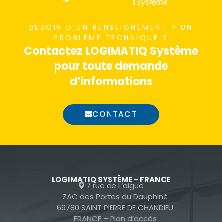
nécessaires au
fonctionnement
BESOIN D’UN RENSEIGNEMENT ? UN
du site Web.
PROBLÈME TECHNIQUE ?
Contactez LOGIMATIQ Système
pour toute demande
Statistiques
d’informations
Afin que nous
puissions
améliorer la
CONTACT
fonctionnalité
et la
structure du
site Web, en
fonction de la
LOGIMATIQ SYSTÈME - FRANCE
façon dont le
7 rue de L’aigue
site Web est
ZAC des Portes du Dauphiné
69780 SAINT PIERRE DE CHANDIEU
utilisé.
FRANCE –
Plan d’accès