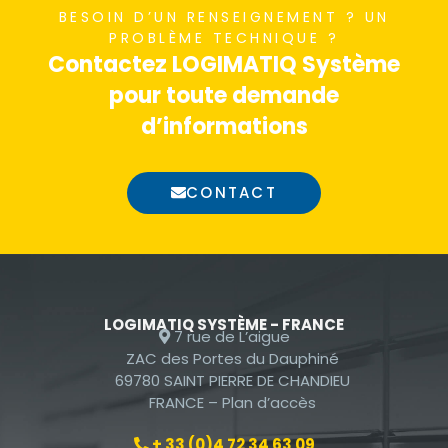
BESOIN D’UN RENSEIGNEMENT ? UN
nécessaires au
PROBLÈME TECHNIQUE ?
fonctionnement
Contactez LOGIMATIQ Système
du site Web.
pour toute demande
d’informations
Statistiques
Afin que nous
CONTACT
puissions
améliorer la
fonctionnalité
et la
structure du
site Web, en
LOGIMATIQ SYSTÈME - FRANCE
7 rue de L’aigue
fonction de la
ZAC des Portes du Dauphiné
façon dont le
69780 SAINT PIERRE DE CHANDIEU
site Web est
FRANCE –
Plan d’accès
utilisé.
+ 33 (0)4 72 34 63 09