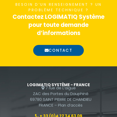
BESOIN D’UN RENSEIGNEMENT ? UN
nécessaires au
PROBLÈME TECHNIQUE ?
fonctionnement
Contactez LOGIMATIQ Système
du site Web.
pour toute demande
d’informations
Statistiques
Afin que nous
CONTACT
puissions
améliorer la
fonctionnalité
et la
structure du
site Web, en
LOGIMATIQ SYSTÈME - FRANCE
7 rue de L’aigue
fonction de la
ZAC des Portes du Dauphiné
façon dont le
69780 SAINT PIERRE DE CHANDIEU
site Web est
FRANCE –
Plan d’accès
utilisé.
+ 33 (0)4 72 34 63 09