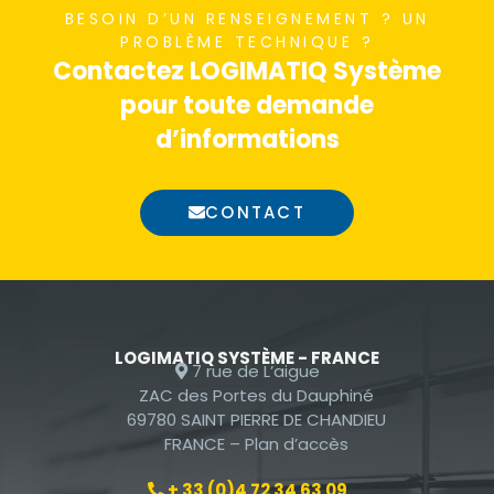
BESOIN D’UN RENSEIGNEMENT ? UN
nécessaires au
PROBLÈME TECHNIQUE ?
fonctionnement
Contactez LOGIMATIQ Système
du site Web.
pour toute demande
d’informations
Statistiques
Afin que nous
CONTACT
puissions
améliorer la
fonctionnalité
et la
structure du
site Web, en
LOGIMATIQ SYSTÈME - FRANCE
7 rue de L’aigue
fonction de la
ZAC des Portes du Dauphiné
façon dont le
69780 SAINT PIERRE DE CHANDIEU
site Web est
FRANCE –
Plan d’accès
utilisé.
+ 33 (0)4 72 34 63 09