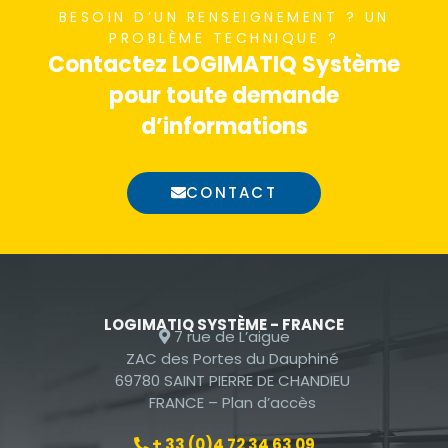
BESOIN D’UN RENSEIGNEMENT ? UN
nécessaires au
PROBLÈME TECHNIQUE ?
fonctionnement
Contactez LOGIMATIQ Système
du site Web.
pour toute demande
d’informations
Statistiques
Afin que nous
CONTACT
puissions
améliorer la
fonctionnalité
et la
structure du
site Web, en
LOGIMATIQ SYSTÈME - FRANCE
7 rue de L’aigue
fonction de la
ZAC des Portes du Dauphiné
façon dont le
69780 SAINT PIERRE DE CHANDIEU
site Web est
FRANCE –
Plan d’accès
utilisé.
+ 33 (0)4 72 34 63 09