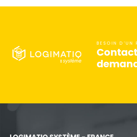
nécessaires au
fonctionnement
du site Web.
Statistiques
BESOIN D’UN
Contact
Afin que nous
puissions
demande
améliorer la
fonctionnalité
et la
structure du
site Web, en
fonction de la
façon dont le
site Web est
utilisé.