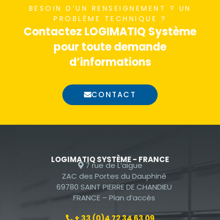
BESOIN D’UN RENSEIGNEMENT ? UN
nécessaires au
PROBLÈME TECHNIQUE ?
fonctionnement
Contactez LOGIMATIQ Système
du site Web.
pour toute demande
d’informations
Statistiques
Afin que nous
CONTACT
puissions
améliorer la
fonctionnalité
et la
structure du
site Web, en
LOGIMATIQ SYSTÈME - FRANCE
7 rue de L’aigue
fonction de la
ZAC des Portes du Dauphiné
façon dont le
69780 SAINT PIERRE DE CHANDIEU
site Web est
FRANCE –
Plan d’accès
utilisé.
+ 33 (0)4 72 34 63 09