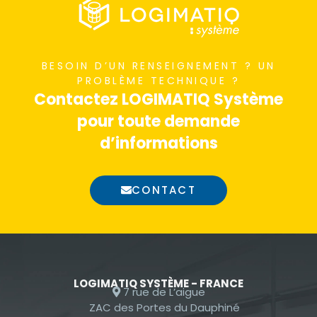
nécessaires au
fonctionnement
du site Web.
BESOIN D’UN RENSEIGNEMENT ? UN
PROBLÈME TECHNIQUE ?
Contactez LOGIMATIQ Système
Statistiques
pour toute demande
Afin que nous
puissions
d’informations
améliorer la
fonctionnalité
CONTACT
et la
structure du
site Web, en
fonction de la
façon dont le
site Web est
LOGIMATIQ SYSTÈME - FRANCE
7 rue de L’aigue
utilisé.
ZAC des Portes du Dauphiné