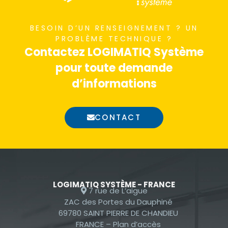
nécessaires au
fonctionnement
BESOIN D’UN RENSEIGNEMENT ? UN
du site Web.
PROBLÈME TECHNIQUE ?
Contactez LOGIMATIQ Système
pour toute demande
Statistiques
d’informations
Afin que nous
puissions
améliorer la
CONTACT
fonctionnalité
et la
structure du
site Web, en
fonction de la
LOGIMATIQ SYSTÈME - FRANCE
façon dont le
7 rue de L’aigue
site Web est
ZAC des Portes du Dauphiné
69780 SAINT PIERRE DE CHANDIEU
utilisé.
FRANCE –
Plan d’accès