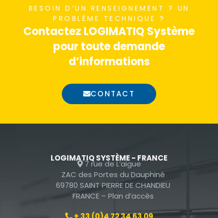
BESOIN D’UN RENSEIGNEMENT ? UN
nécessaires au
PROBLÈME TECHNIQUE ?
fonctionnement
Contactez LOGIMATIQ Système
du site Web.
pour toute demande
d’informations
Statistiques
Afin que nous
CONTACT
puissions
améliorer la
fonctionnalité
et la
structure du
site Web, en
LOGIMATIQ SYSTÈME - FRANCE
7 rue de L’aigue
fonction de la
ZAC des Portes du Dauphiné
façon dont le
69780 SAINT PIERRE DE CHANDIEU
site Web est
FRANCE –
Plan d’accès
utilisé.
+ 33 (0)4 72 34 63 09