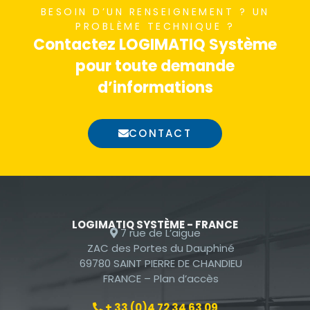
BESOIN D’UN RENSEIGNEMENT ? UN
nécessaires au
PROBLÈME TECHNIQUE ?
fonctionnement
Contactez LOGIMATIQ Système
du site Web.
pour toute demande
d’informations
Statistiques
Afin que nous
CONTACT
puissions
améliorer la
fonctionnalité
et la
structure du
site Web, en
LOGIMATIQ SYSTÈME - FRANCE
7 rue de L’aigue
fonction de la
ZAC des Portes du Dauphiné
façon dont le
69780 SAINT PIERRE DE CHANDIEU
site Web est
FRANCE –
Plan d’accès
utilisé.
+ 33 (0)4 72 34 63 09