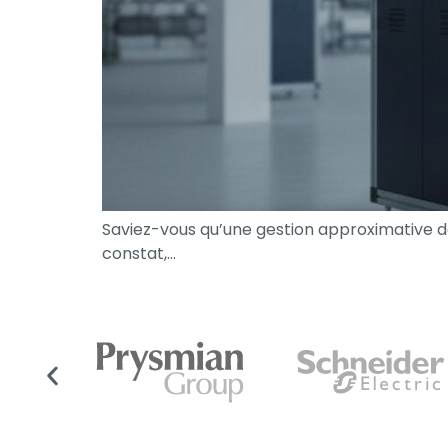
Saviez-vous qu’une gestion approximative d
constat,…
Nécessaire
Ces cookies ne
sont pas
facultatifs. Ils
sont