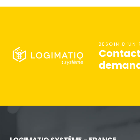
nécessaires au
fonctionnement
du site Web.
Statistiques
BESOIN D’UN
Contact
Afin que nous
puissions
demande
améliorer la
fonctionnalité
et la
structure du
site Web, en
fonction de la
façon dont le
site Web est
utilisé.