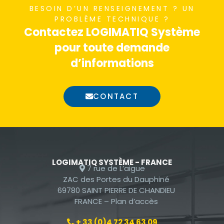
BESOIN D’UN RENSEIGNEMENT ? UN
nécessaires au
PROBLÈME TECHNIQUE ?
fonctionnement
Contactez LOGIMATIQ Système
du site Web.
pour toute demande
d’informations
Statistiques
Afin que nous
CONTACT
puissions
améliorer la
fonctionnalité
et la
structure du
site Web, en
LOGIMATIQ SYSTÈME - FRANCE
7 rue de L’aigue
fonction de la
ZAC des Portes du Dauphiné
façon dont le
69780 SAINT PIERRE DE CHANDIEU
site Web est
FRANCE –
Plan d’accès
utilisé.
+ 33 (0)4 72 34 63 09