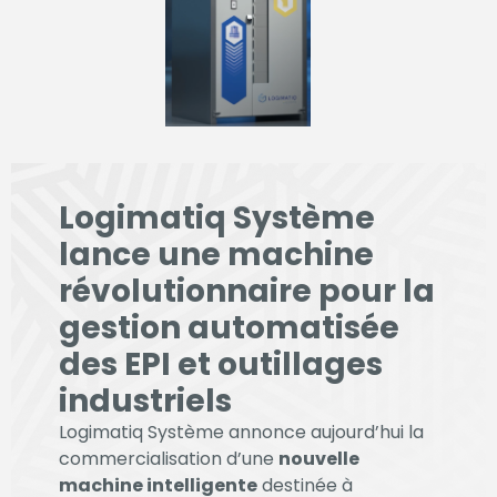
Logimatiq Système
lance une machine
révolutionnaire pour la
gestion automatisée
des EPI et outillages
Nécessaire
industriels
Ces cookies ne
Logimatiq Système annonce aujourd’hui la
sont pas
commercialisation d’une
nouvelle
facultatifs. Ils
machine intelligente
destinée à
sont