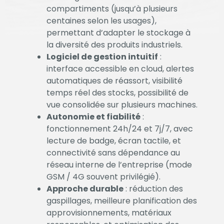
compartiments (jusqu’à plusieurs
votre intérêt et
centaines selon les usages),
votre
permettant d’adapter le stockage à
comportement
la diversité des produits industriels.
lorsque vous
Logiciel de gestion intuitif
:
visitez notre
interface accessible en cloud, alertes
site, vous
automatiques de réassort, visibilité
augmentez les
temps réel des stocks, possibilité de
chances de
vue consolidée sur plusieurs machines.
voir du contenu
Autonomie et fiabilité
:
et des offres
fonctionnement 24h/24 et 7j/7, avec
personnalisés.
lecture de badge, écran tactile, et
connectivité sans dépendance au
réseau interne de l’entreprise (mode
GSM / 4G souvent privilégié).
Approche durable
: réduction des
gaspillages, meilleure planification des
approvisionnements, matériaux