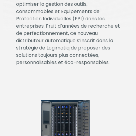
optimiser la gestion des outils,
nécessaires au
consommables et Equipements de
fonctionnement
Protection Individuelles (EPI) dans les
du site Web.
entreprises. Fruit d’années de recherche et
de perfectionnement, ce nouveau
distributeur automatique s’inscrit dans la
Statistiques
stratégie de Logimatiq de proposer des
Afin que nous
solutions toujours plus connectées,
puissions
personnalisables et éco-responsables.
améliorer la
fonctionnalité
et la
structure du
site Web, en
fonction de la
façon dont le
site Web est
utilisé.