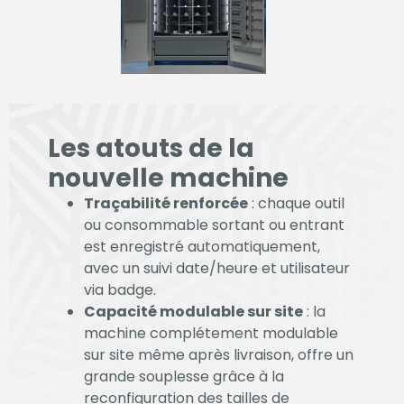
Expérience
Afin que notre
site Web
fonctionne
aussi bien que
Les atouts de la
possible lors
nouvelle machine
de votre visite.
Si vous refusez
Traçabilité renforcée
: chaque outil
ces cookies,
ou consommable sortant ou entrant
certaines
est enregistré automatiquement,
fonctionnalités
avec un suivi date/heure et utilisateur
disparaîtront
via badge.
du site Web.
Capacité modulable sur site
: la
machine complétement modulable
sur site même après livraison, offre un
Marketing
grande souplesse grâce à la
reconfiguration des tailles de
En partageant