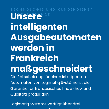
TECHNOLOGIE UND KUNDENDIENST
Unsere
MADE IN FRANCE
intelligenten
Ausgabeautomaten
werden in
Frankreich
maßgeschneidert
Die Entscheidung für einen intelligenten
Automaten von Logimatiq Système ist die
Garantie für französisches Know-how und
Qualitätsproduktion.
Logimatiq Système verfügt über drei