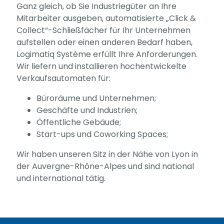
optional.
Ganz gleich, ob Sie Industriegüter an Ihre
Sie sind
Mitarbeiter ausgeben, automatisierte „Click &
notwendig,
Collect“-Schließfächer für Ihr Unternehmen
damit die
aufstellen oder einen anderen Bedarf haben,
Website
Logimatiq Système erfüllt Ihre Anforderungen.
Wir liefern und installieren hochentwickelte
funktioniert.
Verkaufsautomaten für:
Büroräume und Unternehmen;
Statistiken
Geschäfte und Industrien;
Damit wir die
Öffentliche Gebäude;
Funktionalität
Start-ups und Coworking Spaces;
und Struktur
der Website
Wir haben unseren Sitz in der Nähe von Lyon in
verbessern
der Auvergne-Rhône-Alpes und sind national
und international tätig.
können, je
nachdem,
wie die
Website