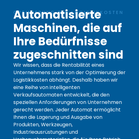
genutzt wird.
Automatisierte
OPTIMIERUNG DER LOGISTIKKOSTEN
Maschinen, die auf
Erfahrung
Damit unsere
Ihre Bedürfnisse
Website bei
Ihrem Besuch
zugeschnitten sind
so gut wie
möglich
Wir wissen, dass die Rentabilität eines
funktioniert.
Unternehmens stark von der Optimierung der
Wenn Sie
Logistikkosten abhängt. Deshalb haben wir
eine Reihe von intelligenten
diese Cookies
Verkaufsautomaten entwickelt, die den
ablehnen,
speziellen Anforderungen von Unternehmen
werden einige
gerecht werden. Jeder Automat ermöglicht
Funktionen
Ihnen die Lagerung und Ausgabe von
von der
Produkten, Werkzeugen,
Website
Industrieausrüstungen und
verschwinden.