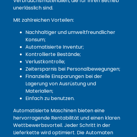
Verbrauchsmaterialien, die für Ihren Betrieb
unerlässlich sind.
Marketing
Mit zahlreichen Vorteilen:
Indem Sie Ihr
Nachhaltiger und umweltfreundlicher
Interesse und Ihr
Konsum;
Verhalten beim
Automatisierte Inventur;
Besuch unserer
Kontrollierte Bestände;
Website mitteilen,
Verlustkontrolle;
erhöhen Sie die
Zeitersparnis bei Personalbewegungen;
Wahrscheinlichkeit,
Finanzielle Einsparungen bei der
dass Sie auf Sie
Lagerung von Ausrüstung und
zugeschnittene
Materialien;
Inhalte und
Einfach zu benutzen.
Angebote sehen.
Automatisierte Maschinen bieten eine
hervorragende Rentabilität und einen klaren
Wettbewerbsvorteil. Jeder Schritt in der
Lieferkette wird optimiert. Die Automaten